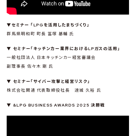
LPG
LPG
LPG
あなた
暮らし
地球
&
&
&
▼セミナー 「LPGを活用したまちづくり」
LPG
LPG
LPG
いのち
ひと
未来
&
&
&
群馬県明和町 町長 冨塚 基輔 氏
NEWS
TOPICS
CONFERENCE
▼ セミナー「キッチンカー業界におけるLPガスの活用」
一般社団法人 日本キッチンカー経営審議会
副理事長 佐々木 剛 氏
CONTACT
▼
セミナー「サイバー攻撃と経営リスク」
株式会社関通 代表取締役社長 達城 久裕 氏
▼ &LPG BUSINESS AWARDS 2025 決勝戦