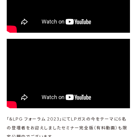
LPG
LPG
LPG
あなた
暮らし
地球
&
&
&
LPG
LPG
LPG
いのち
ひと
未来
&
&
&
NEWS
TOPICS
CONFERENCE
「&LPG フォーラム 2023」にてLPガスの今をテーマに6名
の登壇者をお迎えしましたセミナー完全版（有料動画）も限
定公開中でございます。