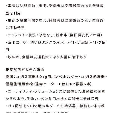
・電気は訪問直前に復旧、避難者は空調設備のある普通教
室を利用
・生徒の授業再開を控え、避難者は空調設備のない体育館
に移動予定
・ライフライン状況：停電なし、断水中（復旧目安約２か月）
・断水により手洗いはタンクの冷水、トイレは仮設トイレを使
用
・飲料水、食糧は支援物資により多量に確保あり
●支援内容と導入設備
設置：LPガス容器５０kg用ボンベホルダー・LPガス給湯器・
仮設生活用水栓・遠赤ヒーター１台（FRP容器６本）
・ユーティリティ・ソリューションズが設置した濾過給水装置
からの水を、手洗い、水汲み用水栓と給湯器に分岐接続
・ガス配管を５０kg用ホルダーから給湯器に接続し、体育館