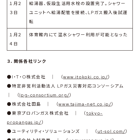
１月２
給湯器、仮設生活用水栓の設置完了。シャワー
３日
ユニットへ給湯配管を接続、LPガス搬入後試運
転
１月２
体育館内にて温水シャワー利用が可能となった
４日
３．関係各社リンク
●I・T・O株式会社 ｜ （
www.itokoki.co.jp/
）
●特定非営利活動法人 LPガス災害対応コンソーシアム
｜ （
lpg-consortium.org/
）
●株式会社田島 ｜ （
www.tajima-net.co.jp/
）
●東京プロパンガス株式会社 ｜ （
tokyo-
propangas.jp/
）
●ユーティリティ・ソリューションズ ｜ （
ut-sol.com/
）