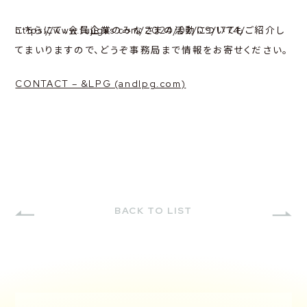
https://www.fujigas.com/2024/02/09/1774/
こちらにて、会員企業のみなさまの活動についてもご紹介し
てまいりますので、どうぞ事務局まで情報をお寄せください。
CONTACT – &LPG (andlpg.com)
BACK TO LIST