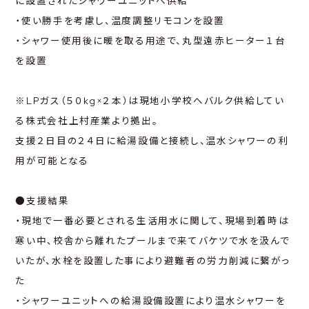
に設置されたシャワーユニットへ供給
・使い勝手を考慮し、温度調整リモコンを設置
・シャワー使用後に暖を取る用途で、丸型遠赤ヒーター１台
を設置
※LPガス（５０kg×２本）は現地小学校へバルク供給してい
る株式会社上村産業より拠出。
支援２日目の２４日に給湯設備と接続し、温水シャワーの利
用が可能となる
●支援結果
・現地で一番必要とされる生活用水に関して、現場到着時は
寒い中、校舎から離れたプールまで来てバケツで水を汲んで
いたが、水栓を設置した事により避難者の労力削減に繋がっ
た
・シャワーユニットへの給湯設備設置により温水シャワーを