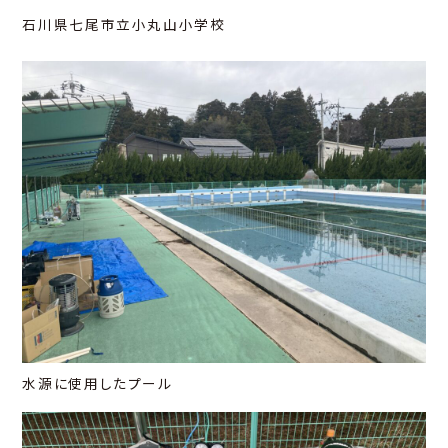
石川県七尾市立小丸山小学校
LPG
LPG
LPG
あなた
暮らし
地球
&
&
&
LPG
LPG
LPG
いのち
ひと
未来
&
&
&
NEWS
TOPICS
CONFERENCE
CONTACT
水源に使用したプール