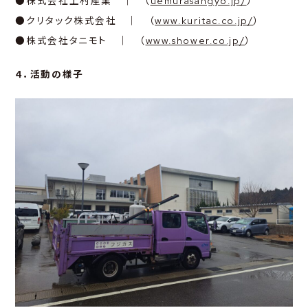
●株式会社上村産業 ｜ （
uemurasangyo.jp/
）
●クリタック株式会社 ｜ （
www.kuritac.co.jp/
）
●株式会社タニモト ｜ （
www.shower.co.jp/
）
４．活動の様子